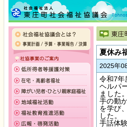
夏休み
2025年
令和7年
ヘルパ
ました
手の動
を学び
した。
手話体